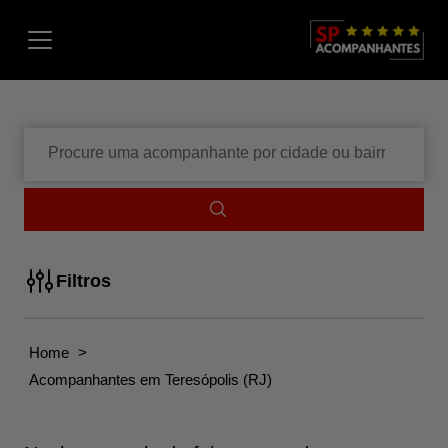
Menu
Digite
o
que
você
quer
encontrar
Filtros
Home
>
Acompanhantes em Teresópolis (RJ)