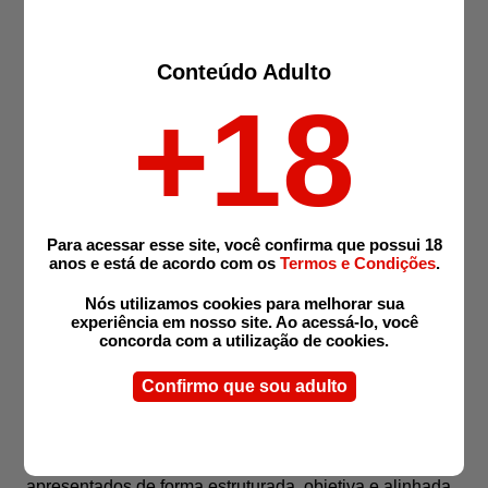
seu perfil urbano e turístico, distribuídas em regiões
estratégicas e com fácil acesso aos principais bairros.
Esses ambientes atendem diferentes perfis, priorizando
Conteúdo Adulto
conforto, localização e discrição.
+18
Hotéis em Teresópolis
Hotel Willisau
R. Ernesto Sansoé, 143 - Alto, Teresópolis - RJ, 25961-
280
Para acessar esse site, você confirma que possui 18
Athos Hotel
anos e está de acordo com os
Termos e Condições
.
Rua Tietê, 500 – Várzea, Teresópolis – RJ, 25953-000
Nós utilizamos cookies para melhorar sua
Hotel Sesc Alpina
experiência em nosso site. Ao acessá-lo, você
R. Cândido Portinari, 837 - Golfe, Teresópolis - RJ,
concorda com a utilização de cookies.
25966-035
Confirmo que sou adulto
Apresentação organizada dos anúncios em
Teresópolis
No portal, os anúncios relacionados a Teresópolis são
apresentados de forma estruturada, objetiva e alinhada