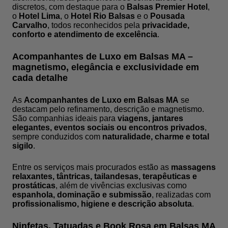
discretos, com destaque para o
Balsas Premier Hotel
,
o
Hotel Lima
, o
Hotel Rio Balsas
e o
Pousada
Carvalho
, todos reconhecidos pela
privacidade,
conforto e atendimento de excelência
.
Acompanhantes de Luxo em Balsas MA –
magnetismo, elegância e exclusividade em
cada detalhe
As
Acompanhantes de Luxo em Balsas MA
se
destacam pelo refinamento, descrição e magnetismo.
São companhias ideais para
viagens, jantares
elegantes, eventos sociais ou encontros privados
,
sempre conduzidos com
naturalidade, charme e total
sigilo
.
Entre os serviços mais procurados estão as
massagens
relaxantes, tântricas, tailandesas, terapêuticas e
prostáticas
, além de vivências exclusivas como
espanhola, dominação e submissão
, realizadas com
profissionalismo, higiene e descrição absoluta
.
Ninfetas, Tatuadas e Book Rosa em Balsas MA