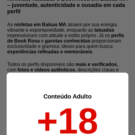
– juventude, autenticidade e ousadia em cada
perfil
As
ninfetas em Balsas MA
atraem por sua energia
vibrante e espontaneidade, enquanto as
tatuadas
impressionam com atitude e estilo próprio. Já os
perfis
de Book Rosa
e
garotas conhecidas
proporcionam
exclusividade e glamour, ideais para quem busca
experiências refinadas e memoráveis
.
Todos os perfis disponíveis são
reais e verificados
,
com
fotos e vídeos autênticos
, descrições claras e
verificação completa, garantindo
transparência,
confiança e credibilidade
em cada interação.
Biotipos das Acompanhantes em Balsas MA –
Conteúdo Adulto
diversidade e beleza que encantam todos os
+18
gostos
O
SPacompanhantes.net
valoriza a pluralidade
feminina e celebra a beleza em todas as suas formas.
Em Balsas, é possível encontrar
morenas charmosas
,