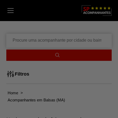
Menu
Digite
o
que
você
quer
encontrar
Filtros
Home
>
Acompanhantes em Balsas (MA)