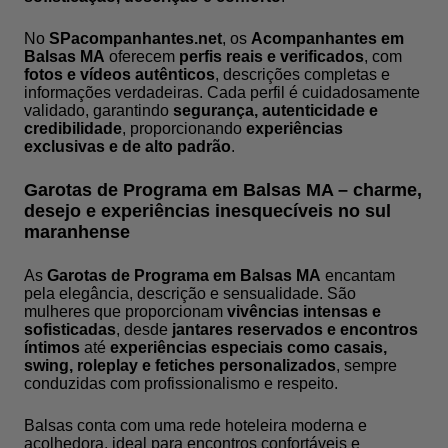
No
SPacompanhantes.net
, os
Acompanhantes em
Balsas MA
oferecem
perfis reais e verificados
, com
fotos e vídeos autênticos
, descrições completas e
informações verdadeiras. Cada perfil é cuidadosamente
validado, garantindo
segurança, autenticidade e
credibilidade
, proporcionando
experiências
exclusivas e de alto padrão
.
Garotas de Programa em Balsas MA – charme,
desejo e experiências inesquecíveis no sul
maranhense
As
Garotas de Programa em Balsas MA
encantam
pela elegância, descrição e sensualidade. São
mulheres que proporcionam
vivências intensas e
sofisticadas
, desde
jantares reservados e encontros
íntimos
até
experiências especiais como casais,
swing, roleplay e fetiches personalizados
, sempre
conduzidas com profissionalismo e respeito.
Balsas conta com uma rede hoteleira moderna e
acolhedora, ideal para encontros confortáveis e