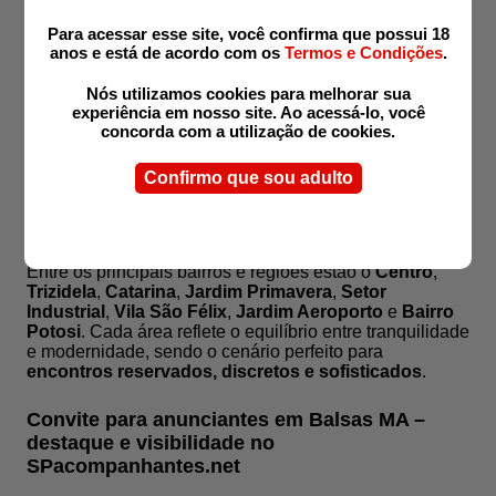
loiras glamorosas
,
ruivas marcantes
,
negras
elegantes
,
orientais discretas
e
latinas vibrantes
.
Para acessar esse site, você confirma que possui 18
anos e está de acordo com os
Termos e Condições
.
Há também
executivas refinadas
,
fitness atléticas
,
gordinhas charmosas
e
mignon delicadas
,
Nós utilizamos cookies para melhorar sua
oferecendo uma ampla variedade de estilos e
experiência em nosso site. Ao acessá-lo, você
personalidades para todos os perfis de admiradores.
concorda com a utilização de cookies.
Bairros mais conhecidos de Balsas MA –
Confirmo que sou adulto
descrição, conforto e charme urbano em cada
encontro
Entre os principais bairros e regiões estão o
Centro
,
Trizidela
,
Catarina
,
Jardim Primavera
,
Setor
Industrial
,
Vila São Félix
,
Jardim Aeroporto
e
Bairro
Potosi
. Cada área reflete o equilíbrio entre tranquilidade
e modernidade, sendo o cenário perfeito para
encontros reservados, discretos e sofisticados
.
Convite para anunciantes em Balsas MA –
destaque e visibilidade no
SPacompanhantes.net