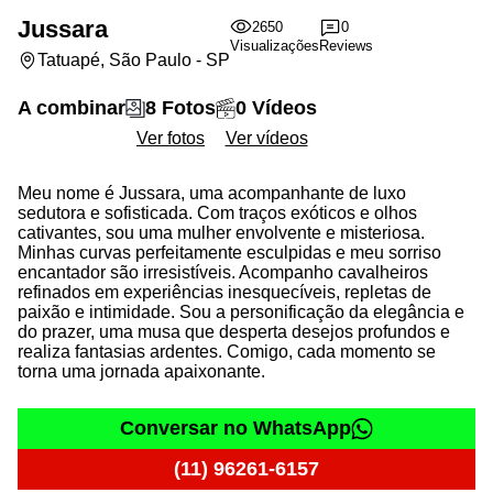
Jussara
2650
0
Visualizações
Reviews
Tatuapé, São Paulo - SP
A combinar
8 Fotos
0 Vídeos
Ver fotos
Ver vídeos
Meu nome é Jussara, uma acompanhante de luxo
sedutora e sofisticada. Com traços exóticos e olhos
cativantes, sou uma mulher envolvente e misteriosa.
Minhas curvas perfeitamente esculpidas e meu sorriso
encantador são irresistíveis. Acompanho cavalheiros
refinados em experiências inesquecíveis, repletas de
paixão e intimidade. Sou a personificação da elegância e
do prazer, uma musa que desperta desejos profundos e
realiza fantasias ardentes. Comigo, cada momento se
torna uma jornada apaixonante.
Conversar no WhatsApp
(11) 96261-6157